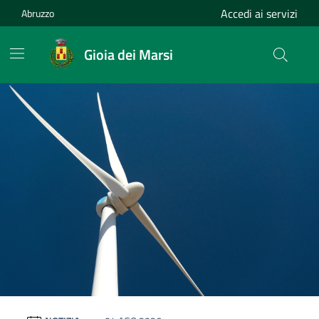
Vai ai contenuti
Vai al footer
Accedi ai servizi
Abruzzo
Gioia dei Marsi
Gioia dei Marsi
Contenuti in evidenza
Novità in evidenza