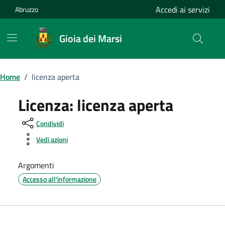
Vai ai contenuti
Vai al footer
Accedi ai servizi
Abruzzo
Gioia dei Marsi
Home
/
licenza aperta
Licenza:
licenza aperta
Condividi
Vedi azioni
Argomenti
Accesso all'informazione