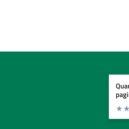
Quan
pagi
Valuta 
Val