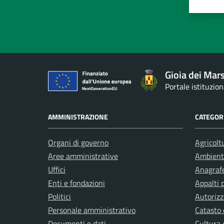
Valuta 
Val
Gioia dei Mars
Portale istituzio
AMMINISTRAZIONE
CATEGORI
Organi di governo
Agricolt
Aree amministrative
Ambient
Uffici
Anagrafe
Enti e fondazioni
Appalti 
Politici
Autorizz
Personale amministrativo
Catasto 
Documenti e dati
Cultura 