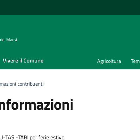
 dei Marsi
Vivere il Comune
Agricoltura
Temp
rmazioni contribuenti
informazioni
U-TASI-TARI per ferie estive