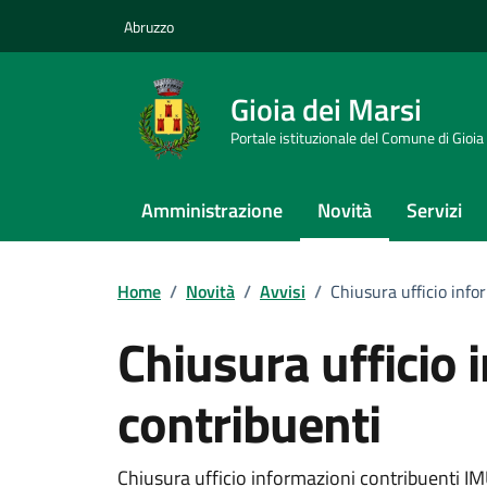
Vai ai contenuti
Vai al footer
Abruzzo
Gioia dei Marsi
Portale istituzionale del Comune di Gioia
Amministrazione
Novità
Servizi
Home
/
Novità
/
Avvisi
/
Chiusura ufficio info
Chiusura ufficio 
contribuenti
Chiusura ufficio informazioni contribuenti IM