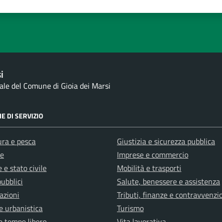
1 stelle su 5
uta 2 stelle su 5
Valuta 3 stelle su 5
Valuta 4 stelle su 5
Valuta 5 stelle su 5
i
nale del Comune di Gioia dei Marsi
E DI SERVIZIO
ura e pesca
Giustizia e sicurezza pubblica
e
Imprese e commercio
 e stato civile
Mobilità e trasporti
pubblici
Salute, benessere e assistenza
azioni
Tributi, finanze e contravvenzi
e urbanistica
Turismo
e tempo libero
Vita lavorativa