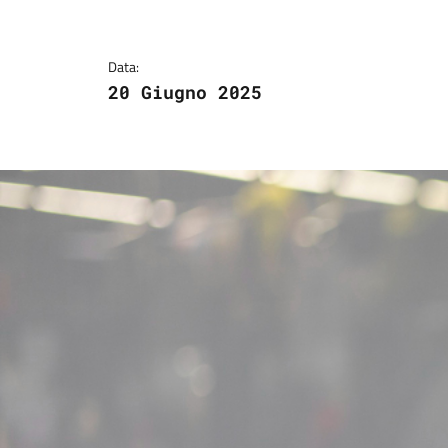
Dettagli della notizi
Data:
20 Giugno 2025