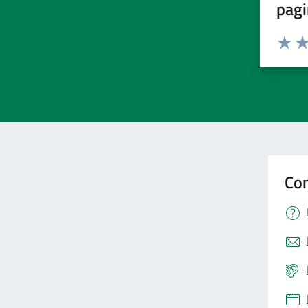
pagi
Valuta 
Val
Con