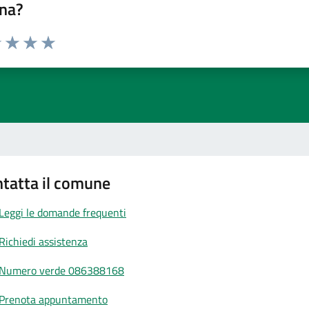
na?
1 stelle su 5
uta 2 stelle su 5
Valuta 3 stelle su 5
Valuta 4 stelle su 5
Valuta 5 stelle su 5
tatta il comune
Leggi le domande frequenti
Richiedi assistenza
Numero verde 086388168
Prenota appuntamento