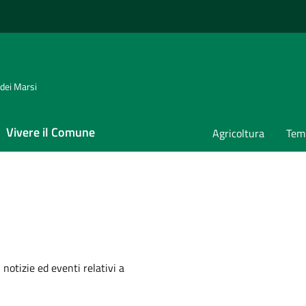
 dei Marsi
Vivere il Comune
Agricoltura
Temp
'argomento
 notizie ed eventi relativi a