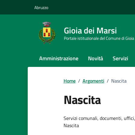
Vai ai contenuti
Vai al footer
Abruzzo
Gioia dei Marsi
Portale istituzionale del Comune di Gioia
Amministrazione
Novità
Servizi
Home
/
Argomenti
/
Nascita
Nascita
Dettagli dell
Servizi comunali, documenti, uffici,
Nascita